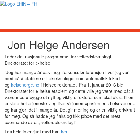
Togg
Jon Helge Andersen
Leder det nasjonale programmet for velferdsteknologi,
Direktoratet for e-helse.
“Jeg har mange år bak meg fra konsulentbransjen hvor jeg var
med på å etablere e-helseløsninger som automatisk frikort
og
helsenorge.no
i Helsedirektoratet. Fra 1. januar 2016 ble
Direktoratet for e-helse etablert, og dette ville jeg være med på; å
være med å bygge et nytt og viktig direktorat som skal bidra til en
enklere helsetjeneste. Jeg liker visjonen «pasientens helsevesen»
og har gjort det i mange år. Det gir mening og er en viktig drivkraft
for meg. Og så hadde jeg flaks og fikk jobbe med det mest
spennende av alt; velferdsteknologi”.
Les hele intervjuet med han
her
.